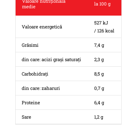
Valoare nutrițională
la 100 g
medie
527 kJ
Valoare energetică
/ 126 kcal
Grăsimi
7,4 g
din care: acizi grași saturați
2,3 g
Carbohidrați
8,5 g
din care: zaharuri
0,7 g
Proteine
6,4 g
Sare
1,2 g