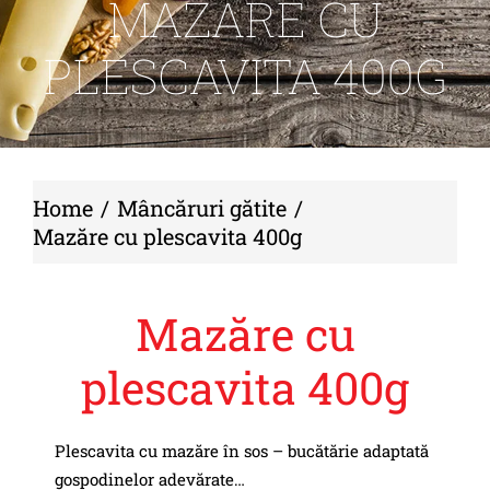
MAZĂRE CU
PLESCAVITA 400G
Home
Mâncăruri gătite
Mazăre cu plescavita 400g
Mazăre cu
plescavita 400g
Plescavita cu mazăre în sos – bucătărie adaptată
gospodinelor adevărate…