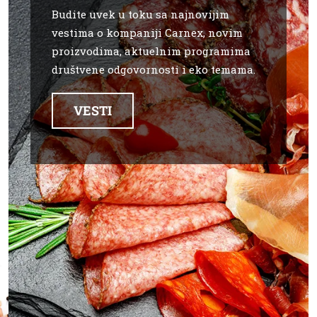
Budite uvek u toku sa najnovijim
KONTAKT
vestima o kompaniji Carnex, novim
proizvodima, aktuelnim pro
gramima
društvene odg
o
vornosti i eko temama.
VESTI