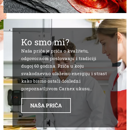
Ko smo mi?
Naša priča je priča o kvalitetu,
odgovornom poslovanju i tradiciji
dugoj 60 godina. Priča u koju
svakodnevno ulažemo energiju i strast
kako bismo ostali dosledni
prepoznatljivom Carnex ukusu…
NAŠA PRIČA