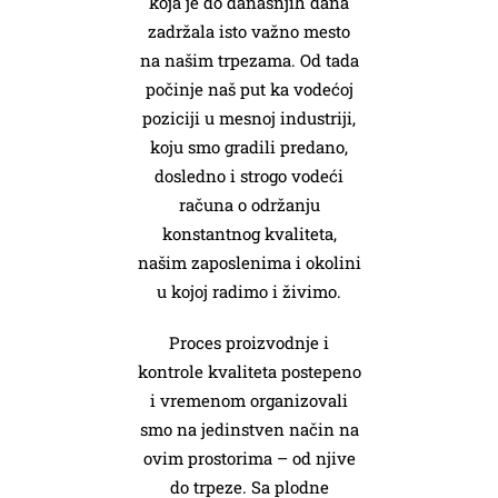
koja je do današnjih dana
zadržala isto važno mesto
na našim trpezama. Od tada
počinje naš put ka vodećoj
poziciji u mesnoj industriji,
koju smo gradili predano,
dosledno i strogo vodeći
računa o održanju
konstantnog kvaliteta,
našim zaposlenima i okolini
u kojoj radimo i živimo.
Proces proizvodnje i
kontrole kvaliteta postepeno
i vremenom organizovali
smo na jedinstven način na
ovim prostorima – od njive
do trpeze. Sa plodne