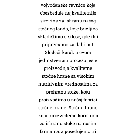
vojvođanske ravnice koja
obezbeđuje najkvalitetnije
sirovine za ishranu našeg
stočnog fonda, koje brižljivo
skladištimo u silose, gde ih i
pripremamo za dalji put.
Sledeći korak u ovom
jedinstvenom procesu jeste
proizvodnja kvalitetne
stočne hrane sa visokim
nutritivnim vrednostima za
prehranu stoke, koju
proizvodimo u našoj fabrici
stočne hrane. Stočnu hranu
koju proizvedemo koristimo
za ishranu stoke na našim
farmama, a posedujemo tri