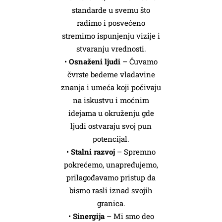
standarde u svemu što
radimo i posvećeno
stremimo ispunjenju vizije i
stvaranju vrednosti.
•
Osnaženi ljudi
– Čuvamo
čvrste bedeme vladavine
znanja i umeća koji počivaju
na iskustvu i moćnim
idejama u okruženju gde
ljudi ostvaraju svoj pun
potencijal.
•
Stalni razvoj
– Spremno
pokrećemo, unapređujemo,
prilagođavamo pristup da
bismo rasli iznad svojih
granica.
•
Sinergija
– Mi smo deo