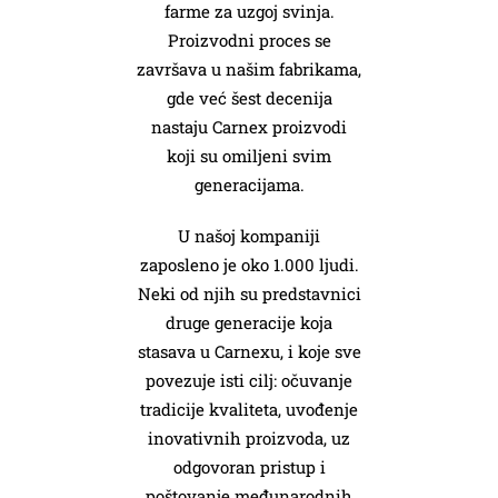
farme za uzgoj svinja.
Proizvodni proces se
završava u našim fabrikama,
gde već šest decenija
nastaju Carnex proizvodi
koji su omiljeni svim
generacijama.
U našoj kompaniji
zaposleno je oko 1.000 ljudi.
Neki od njih su predstavnici
druge generacije koja
stasava u Carnexu, i koje sve
povezuje isti cilj: očuvanje
tradicije kvaliteta, uvođenje
inovativnih proizvoda, uz
odgovoran pristup i
poštovanje međunarodnih