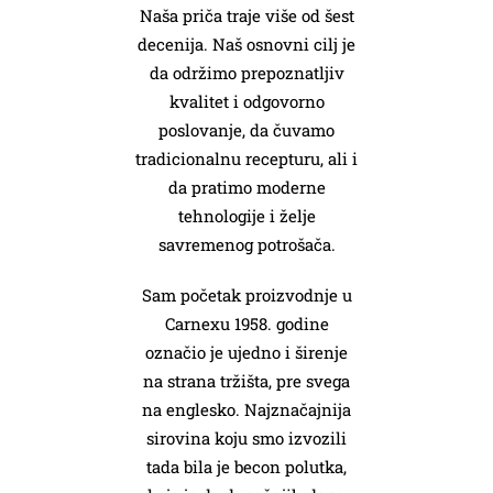
Naša priča traje više od šest
KONTAKT
decenija. Naš osnovni cilj je
da održimo prepoznatljiv
kvalitet i odgovorno
poslovanje, da čuvamo
tradicionalnu recepturu, ali i
da pratimo moderne
tehnologije i želje
savremenog potrošača.
Sam početak proizvodnje u
Carnexu 1958. godine
označio je ujedno i širenje
na strana tržišta, pre svega
na englesko. Najznačajnija
sirovina koju smo izvozili
tada bila je becon polutka,