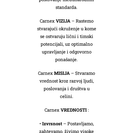
standarda.
Carnex
VIZIJA
– Rastemo
stvarajući okruženje u kome
se ostvaruju lični i timski
potencijali, uz optimalno
upravljanje i odgovorno
ponašanje.
Carnex
MISIJA
– Stvaramo
vrednost kroz razvoj ljudi,
poslovanja i društva u
celini.
Carnex
VREDNOSTI
:
•
Izvrsnost
– Postavljamo,
zahtevamo, živimo visoke