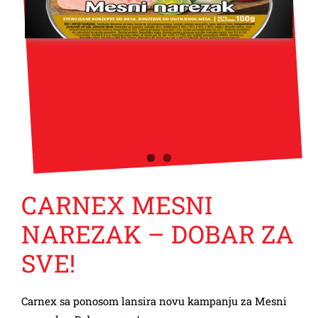
CARNEX MESNI
NAREZAK – DOBAR ZA
SVE!
Carnex sa ponosom lansira novu kampanju za Mesni