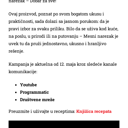
narezak – Dobar za sve!
Ovaj proizvod, poznat po svom bogatom ukusu i
praktičnosti, sada dolazi sa jasnom porukom: da je
pravi izbor za svaku priliku. Bilo da se uživa kod kuće,
na poslu, u prirodi ili na putovanju – Mesni narezak je
uvek tu da pruži jednostavno, ukusno i hranljivo
rešenje.
Kampanja je aktuelna od 12. maja kroz sledeće kanale
komunikacije:
Youtube
Programmatic
Društvene mreže
Preuzmite i uživajte u receptima:
Knjižica recepata