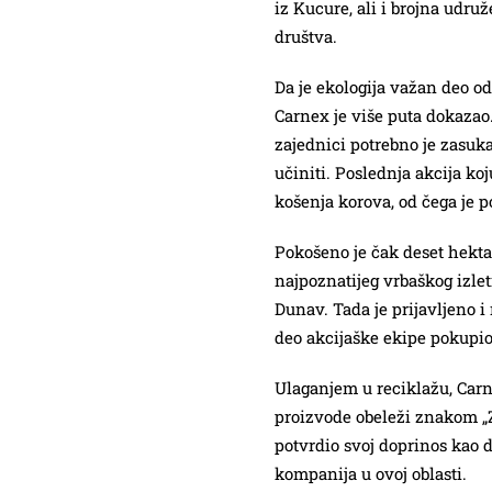
iz Kucure, ali i brojna udru
društva.
Da je ekologija važan deo o
Carnex je više puta dokazao. 
zajednici potrebno je zasuk
učiniti. Poslednja akcija koj
košenja korova, od čega je p
Pokošeno je čak deset hekta
najpoznatijeg vrbaškog izle
Dunav. Tada je prijavljeno i 
deo akcijaške ekipe pokupio
Ulaganjem u reciklažu, Carn
proizvode obeleži znakom „Z
potvrdio svoj doprinos kao
kompanija u ovoj oblasti.