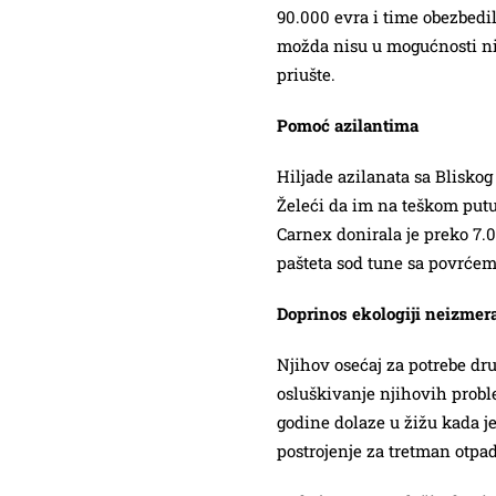
90.000 evra i time obezbedil
možda nisu u mogućnosti ni 
priušte.
Pomoć azilantima
Hiljade azilanata sa Bliskog 
Želeći da im na teškom pu
Carnex donirala je preko 7.
pašteta sod tune sa povrćem,
Doprinos ekologiji neizmer
Njihov osećaj za potrebe dr
osluškivanje njihovih proble
godine dolaze u žižu kada j
postrojenje za tretman otpa