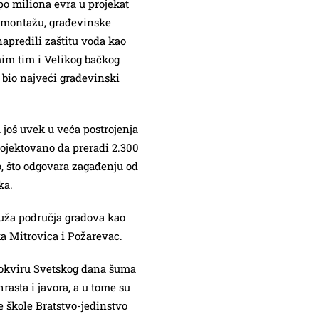
po miliona evra u projekat
, montažu, građevinske
apredili zaštitu voda kao
amim tim i Velikog bačkog
 bio najveći građevinski
 još uvek u veća postrojenja
rojektovano da preradi 2.300
 što odgovara zagađenju od
ka.
 uža područja gradova kao
ka Mitrovica i Požarevac.
 okviru Svetskog dana šuma
rasta i javora, a u tome su
 škole Bratstvo-jedinstvo