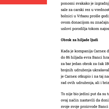
ponosni svakako je izgradn
sale za carski rez u vrednos
bolnici u Vrbasu prošle godi
ovom donacijom su značajn
uslovi porodilja tokom najose
Obrok za hiljade ljudi
Kada je kompanija Carnex d
do 86 hiljada evra Banci hr
za bar jedan obrok za čak 18
brojnih udruženja ukrašaval
je Carnex otkupio i na taj n
rad ovih udruženja, ali i briz
To nije bio jedini put da su 
ovaj način nastavili da donir
svoje svoje proizvode Banci 