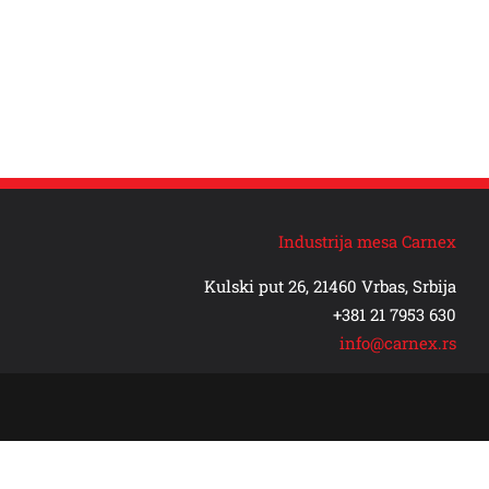
Industrija mesa Carnex
Kulski put 26, 21460 Vrbas, Srbija
+381 21 7953 630
info@carnex.rs