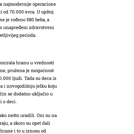
ja najmodernije operacione
ti od 70.000 evra. U opštoj
ne je rođeno 580 beba, a
o unapređeni zdravstveni
tljivijeg perioda.
onirala hranu u vrednosti
ane, pružena je mogućnost
0.000 ljudi. Tada su deca iz
a i novogodišnju jelku koju
ačin se dodatno uključio u
i o deci.
tako nešto uradili. Oni su na
aju, a skoro su opet dali
hrane i to u iznosu od