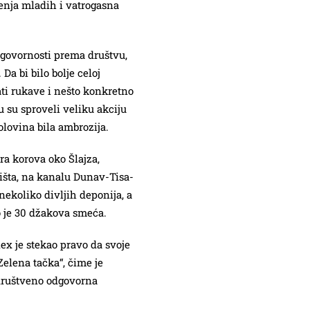
ženja mladih i vatrogasna
dgovornosti prema društvu,
Da bi bilo bolje celoj
ati rukave i nešto konkretno
u su sproveli veliku akciju
olovina bila ambrozija.
ra korova oko Šlajza,
tišta, na kanalu Dunav-Tisa-
nekoliko divljih deponija, a
 je 30 džakova smeća.
ex je stekao pravo da svoje
elena tačka“, čime je
 društveno odgovorna