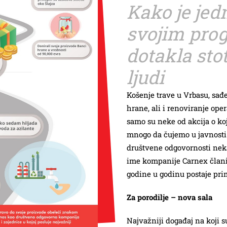
Kako je jed
svojim pro
dotakla stot
ljudi
Košenje trave u Vrbasu, sađe
hrane, ali i renoviranje oper
samo su neke od akcija o ko
mnogo da čujemo u javnosti.
društvene odgovornosti neka
ime kompanije Carnex člani
godine u godinu postaje pri
Za porodilje – nova sala
Najvažniji događaj na koji s