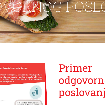
OVORNOG POSL
Primer
odgovorn
poslovan