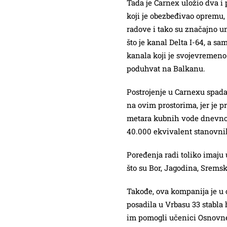
Tada je Carnex uložio dva i 
koji je obezbeđivao opremu
radove i tako su značajno un
što je kanal Delta I-64, a s
kanala koji je svojevremeno
poduhvat na Balkanu.
Postrojenje u Carnexu spada
na ovim prostorima, jer je p
metara kubnih vode dnevno,
40.000 ekvivalent stanovni
Poređenja radi toliko imaju
što su Bor, Jagodina, Srems
Takođe, ova kompanija je u
posadila u Vrbasu 33 stabla h
im pomogli učenici Osnovne