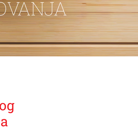
OVANJA
og
ja