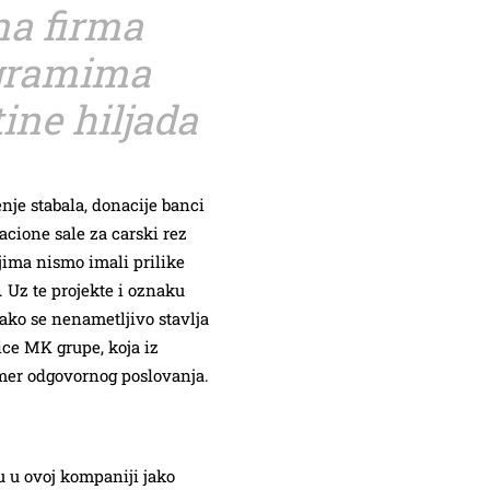
na firma
gramima
ine hiljada
nje stabala, donacije banci
acione sale za carski rez
jima nismo imali prilike
 Uz te projekte i oznaku
ko se nenametljivo stavlja
ce MK grupe, koja iz
mer odgovornog poslovanja.
u u ovoj kompaniji jako