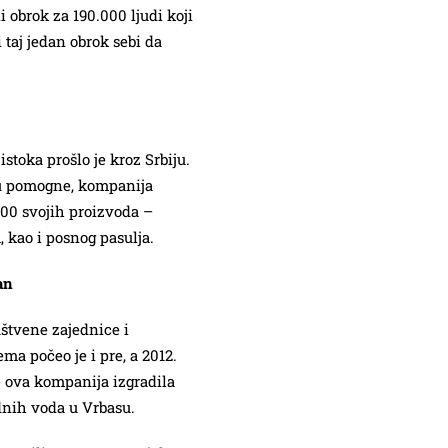
i obrok za 190.000 ljudi koji
taj jedan obrok sebi da
istoka prošlo je kroz Srbiju.
tu pomogne, kompanija
000 svojih proizvoda –
 kao i posnog pasulja.
an
uštvene zajednice i
ma počeo je i pre, a 2012.
e ova kompanija izgradila
dnih voda u Vrbasu.