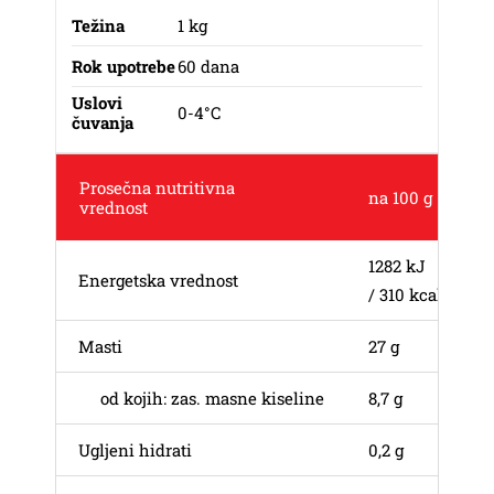
Težina
1 kg
Rok upotrebe
60 dana
Uslovi
0-4°C
čuvanja
Prosečna nutritivna
na 100 g
vrednost
1282 kJ
Energetska vrednost
/ 310 kcal
Masti
27 g
od kojih: zas. masne kiseline
8,7 g
Ugljeni hidrati
0,2 g