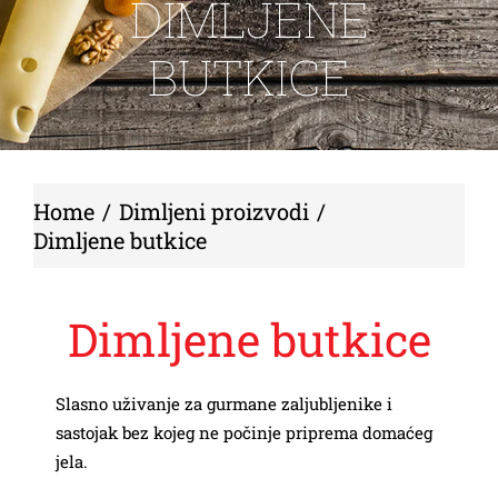
DIMLJENE
KONTAKT
BUTKICE
Home
Dimljeni proizvodi
Dimljene butkice
Dimljene butkice
Slasno uživanje za gurmane zaljubljenike i
sastojak bez kojeg ne počinje priprema domaćeg
jela.