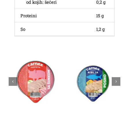
od kojih: šećeri
0,2 g
Proteini
15 g
So
1,2 g