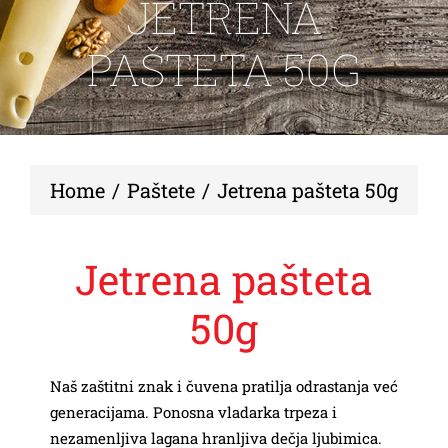
JETRENA
KONTAKT
PAŠTETA 50G
Home
Paštete
Jetrena pašteta 50g
Jetrena pašteta
50g
Naš zaštitni znak i čuvena pratilja odrastanja već
generacijama. Ponosna vladarka trpeza i
nezamenljiva lagana hranljiva dečja ljubimica.