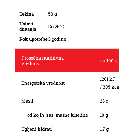
Težina
50 g
Uslovi
Do 25°C
čuvanja
Rok upotrebe
3 godine
Prosečna nutritivna
na 100 g
vrednost
1261 kJ
Energetska vrednost
/ 305 kcal
Masti
28 g
od kojih: zas. masne kiseline
10 g
Ugljeni hidrati
1,7 g