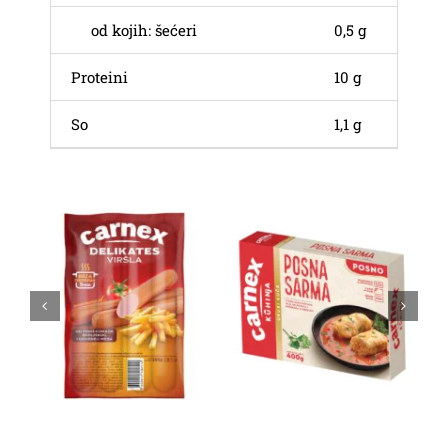
od kojih: šećeri
0,5 g
Proteini
10 g
So
1,1 g