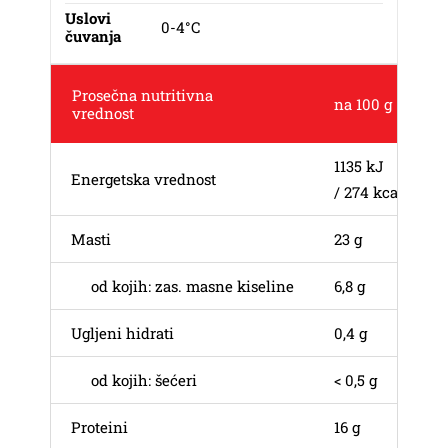
Uslovi
0-4°C
čuvanja
Prosečna nutritivna
na 100 g
vrednost
1135 kJ
Energetska vrednost
/ 274 kcal
Masti
23 g
od kojih: zas. masne kiseline
6,8 g
Ugljeni hidrati
0,4 g
od kojih: šećeri
< 0,5 g
Proteini
16 g