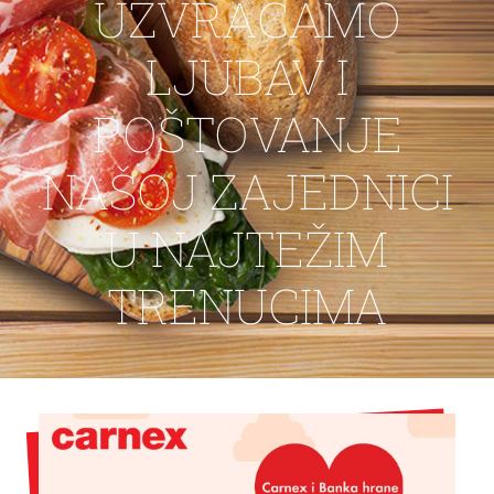
UZVRAĆAMO
KONTAKT
LJUBAV I
POŠTOVANJE
NAŠOJ ZAJEDNICI
U NAJTEŽIM
TRENUCIMA