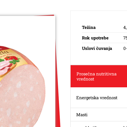
Težina
4
Rok upotrebe
7
Uslovi čuvanja
0
Prosečna nutritivna
vrednost
Energetska vrednost
Masti