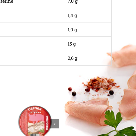
seline
7,0 g
1,4 g
1,0 g
15 g
2,6 g