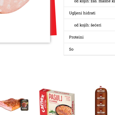
od kojih: zas. masne ki
Ugljeni hidrati
od kojih: šećeri
Proteini
So