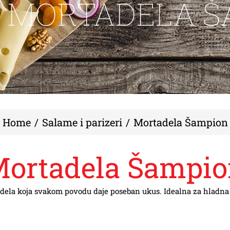
MORTADELA Š
Home
Salame i parizeri
Mortadela Šampion
ortadela Šampi
ela koja svakom povodu daje poseban ukus. Idealna za hladna 