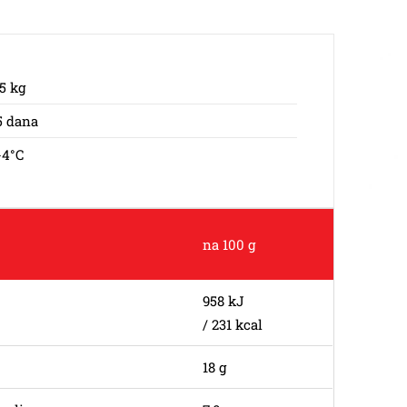
,5 kg
5 dana
-4°C
na 100 g
958 kJ
/ 231 kcal
18 g