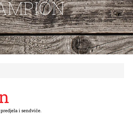
AMPION
on
predjela i sendviče.