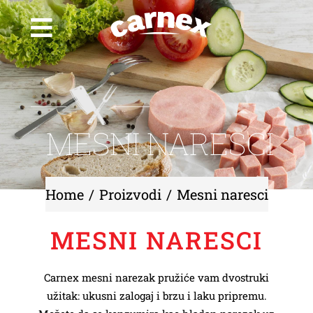
Skip
to
Toggle
content
Navigation
NAŠA PRIČA
ISTORIJAT KOMPANIJE
MESNI NARESCI
PROIZVODI
DRUŠTVENA ODGOVORNOST
Home
Proizvodi
Mesni naresci
POLITIKA KVALITETA I NAGRADE
MESNI NARESCI
KARIJERA
Carnex mesni narezak pružiće vam dvostruki
užitak: ukusni zalogaj i brzu i laku pripremu.
NOVOSTI