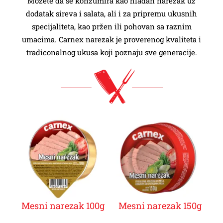
Možete da se konzumira kao hladan narezak uz
dodatak sireva i salata, ali i za pripremu ukusnih
KONTAKT
specijaliteta, kao pržen ili pohovan sa raznim
umacima. Carnex narezak je proverenog kvaliteta i
tradiconalnog ukusa koji poznaju sve generacije.
Mesni narezak 100g
Mesni narezak 150g