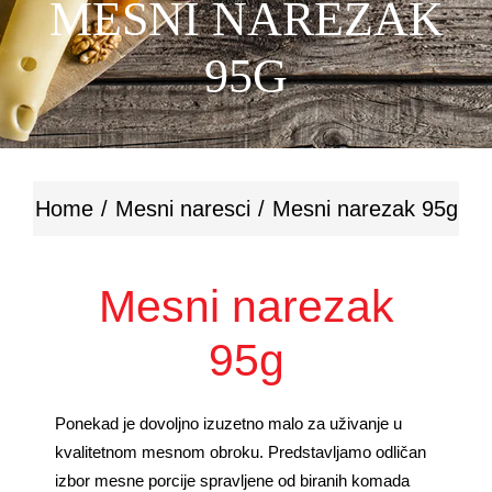
MESNI NAREZAK
KONTAKT
95G
Home
Mesni naresci
Mesni narezak 95g
Mesni narezak
95g
Ponekad je dovoljno izuzetno malo za uživanje u
kvalitetnom mesnom obroku. Predstavljamo odličan
izbor mesne porcije spravljene od biranih komada