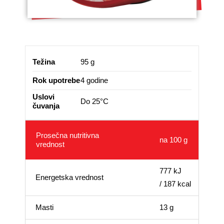
Težina
95 g
Rok upotrebe
4 godine
Uslovi
Do 25°C
čuvanja
Prosečna nutritivna
na 100 g
vrednost
777 kJ
Energetska vrednost
/ 187 kcal
Masti
13 g