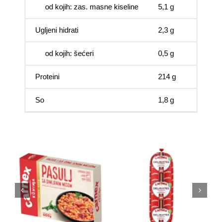
od kojih: zas. masne kiseline
5,1 g
Ugljeni hidrati
2,3 g
od kojih: šećeri
0,5 g
Proteini
214 g
So
1,8 g