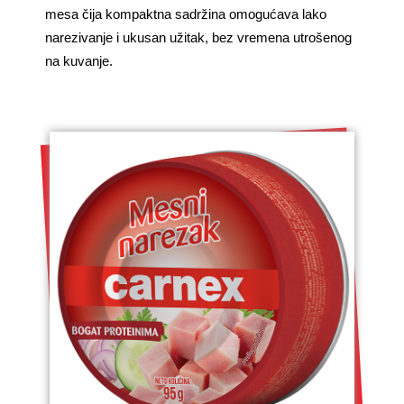
mesa čija kompaktna sadržina omogućava lako
narezivanje i ukusan užitak, bez vremena utrošenog
na kuvanje.